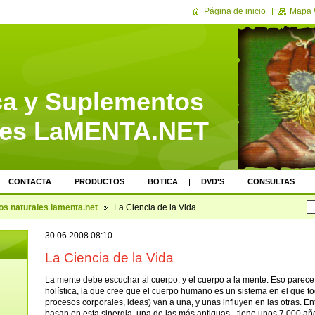
Página de inicio
Mapa
ica y Suplementos
les LaMENTA.NET
CONTACTA
PRODUCTOS
BOTICA
DVD'S
CONSULTAS
os naturales lamenta.net
La Ciencia de la Vida
30.06.2008 08:10
La Ciencia de la Vida
La mente debe escuchar al cuerpo, y el cuerpo a la mente. Eso parece 
holística, la que cree que el cuerpo humano es un sistema en el que t
procesos corporales, ideas) van a una, y unas influyen en las otras. Ent
basan en esta sinergia, una de las más antiguas - tiene unos 7.000 añ