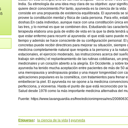
India. Su etimología da una idea muy clara de su objetivo: ayur signific
quiere decir conocimiento.Por tanto, ayurveda es la ciencia de la vid
5
consiste en una propuesta de existencia equilibrada. El ayurveda se si
65
provee la constitución mental y física de cada persona. Para ello, estab
doshas.En cada individuo, aunque nace con una constitución única e
las tres, y lo normal es que se combinen dos. Estudiando las caracterí
terapeuta elabora una guía de estilo de vida en la que la dieta tendrá
que estar enfermo para recurrir al ayurveda: el que está sano puede 
tiempo y además se hace consciente de su configuración personal. El 
concretas puede recibir directrices para mejorar su situación, siempre
medicina completamente natural que respeta a la persona y a la natur
estacionales, el ejercicio moderado, las instrucciones acerca del sueño
trabajo sin estrés,l el replanteamiento de las rutinas cotidianas, un pr
medicinales y un corazón abierto a la alegría. En Occidente, y sobre t
ayurveda ha tenido mucha aceptación entre pacientes de más de 50 añ
una menopausia y andropausia gratas y una mayor longevidad con cali
aplicaciones populares es la cosmética, con tratamientos para frenar 
embellecer la piel. El ayurveda no se opone a la medicina convencion
perfecciona, y viceversa. Hasta el punto de que está reconocido por l
Salud desde 1978 como la más importante medicina alternativa del mun
Fuente:
https://www.lavanguardia.es/free/edicionimpresa/res/200806
Etiquetas
:
la ciencia de la vida
|
ayurveda