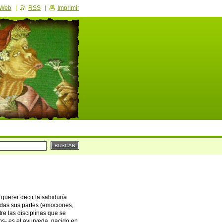
 Web
RSS
Imprimir
querer decir la sabiduría
odas sus partes (emociones,
re las disciplinas que se
os- es el ayurveda, nacido en