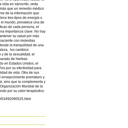
a vida en sánscrito; veda
a: más que un remedio médico
rve de la información que
lece tres tipos de energía o
n el mundo, prevalece una de
sticas de cada persona, el
 una importancia clave. No hay
mantener su salud por más
paciente con molestias
 desde la tranquilidad de una
aleza, los cambios
 y de la sexualidad, el
eparado de hierbas
odo en Estados Unidos, el
os por su efectividad para
dad de vida. Otra de sus
el envejecimiento prematuro y
al, sino que la complementa y
a Organización Mundial de la
do por su valor terapéutico.
30/53492090525.html