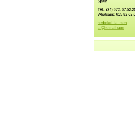
Spain
TEL. (34) 972. 67.52.2
Whatsapp: 615.82.62.
herbolar
i_la_men
ta@hotma
il.com