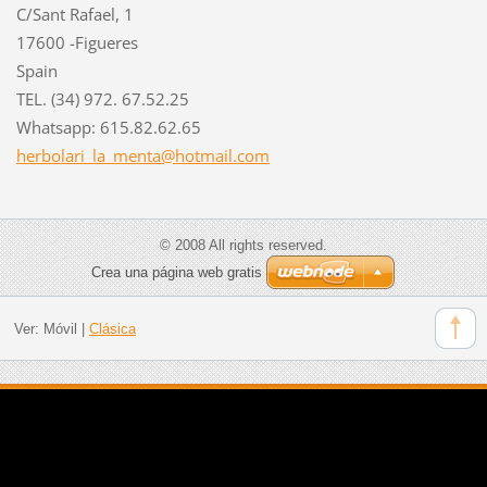
C/Sant Rafael, 1
17600 -Figueres
Spain
TEL. (34) 972. 67.52.25
Whatsapp: 615.82.62.65
herbolar
i_la_men
ta@hotma
il.com
© 2008 All rights reserved.
Crea una página web gratis
Ver:
Móvil
|
Clásica